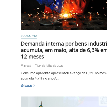
ECONOMIA
Demanda interna por bens industri
acumula, em maio, alta de 6,3% e
12 meses
Troad
24 de julho de 2025
Consumo aparente apresentou avanço de 0,2% no mês e
acumula 4,7% no ano A…
Demanda
Veja mais
interna
por
bens
industriais
acumula,