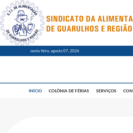
Skip
to
content
sexta-feira, agosto 07, 2026
INÍCIO
COLÔNIA DE FÉRIAS
SERVIÇOS
CON