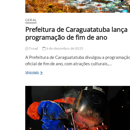
GERAL
Prefeitura de Caraguatatuba lança
programação de fim de ano
Troad
6 de dezembro de 2025
A Prefeitura de Caraguatatuba divulgou a programaçã
oficial de fim de ano, com atrações culturais,…
Prefeitura
Veja mais
de
Caraguatatuba
lança
programação
de
fim
de
ano