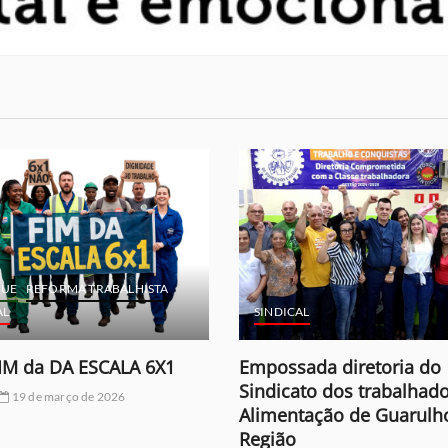
AL
SINDICAL
ada diretoria do
Vitória da Chapa 1
ato dos trabalhadores da
Troad
29 de fevereiro de 2024
tação de Guarulhos e