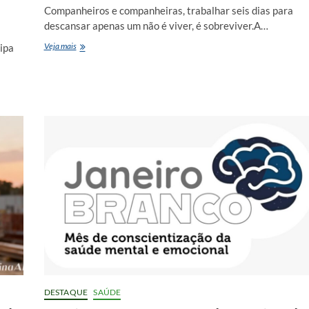
Companheiros e companheiras, trabalhar seis dias para
descansar apenas um não é viver, é sobreviver.A…
PELO
Veja mais
ipa
FIM
da
DA
ESCALA
6X1
DESTAQUE
SAÚDE