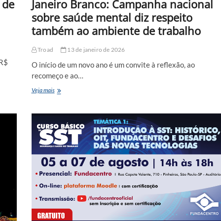
 de
Janeiro Branco: Campanha nacional
sobre saúde mental diz respeito
também ao ambiente de trabalho
Troad
13 de janeiro de 2026
 R$
O início de um novo ano é um convite à reflexão, ao
recomeço e ao…
Janeiro
Veja mais
Branco:
Campanha
nacional
sobre
saúde
mental
diz
respeito
também
ao
ambiente
de
trabalho