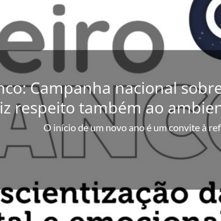
DESTAQ
anco: Campanha nacional sobr
PELO FIM da 
iz respeito também ao ambien
 e companheiras, trabalhar seis dias para descansar
O início de um novo ano é um convite à re