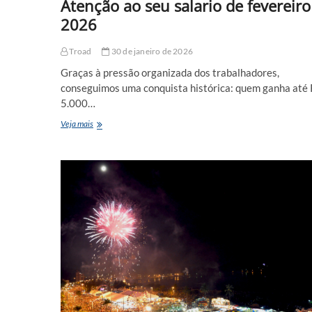
Atenção ao seu salario de fevereiro
2026
Troad
30 de janeiro de 2026
Graças à pressão organizada dos trabalhadores,
conseguimos uma conquista histórica: quem ganha até
5.000…
Atenção
Veja mais
ao
seu
salario
de
fevereiro
de
2026