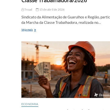
Classe Trabalhadora/2026
Troad
15 de abril de 2026
Sindicato da Alimentação de Guarulhos e Região, partic
da Marcha da Classe Trabalhadora, realizada no…
Sindicato
Veja mais
da
Alimentação
de
Guarulhos
e
Região
na
Marcha
da
Classe
Trabalhadora/2026
ECONOMIA