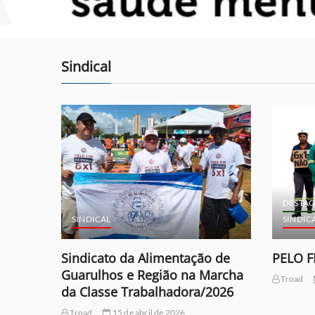
Sindical
DESTAQUE
REFORMA TRABALHISTA
SINDICAL
SINDIC
o de
PELO FIM da DA ESCALA 6X1
Emposs
archa
Sindic
Troad
19 de março de 2026
2026
Alimen
Região