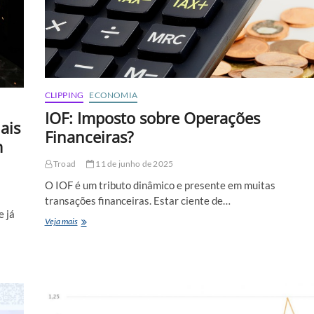
SST
CLIPPING
ECONOMIA
IOF: Imposto sobre Operações
ais
Financeiras?
m
Troad
11 de junho de 2025
O IOF é um tributo dinâmico e presente em muitas
transações financeiras. Estar ciente de…
 já
IOF:
Veja mais
Imposto
sobre
Operações
Financeiras?