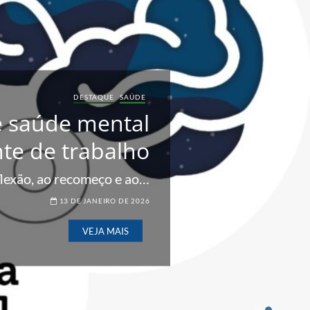
DESTAQUE
SAÚDE
UE
REFORMA TRABALHISTA
SINDICAL
e saúde mental
DA ESCALA 6X1
te de trabalho
 apenas um não é viver, é
sobreviver.A…
flexão, ao recomeço e ao…
19 DE MARÇO DE 2026
13 DE JANEIRO DE 2026
VEJA MAIS
VEJA MAIS