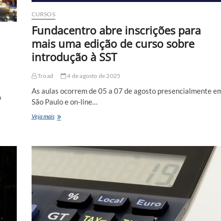
CURSOS
Fundacentro abre inscrições para
mais uma edição de curso sobre
introdução à SST
Troad
4 de agosto de 2025
As aulas ocorrem de 05 a 07 de agosto presencialmente e
o
São Paulo e on-line…
Fundacentro
Veja mais
abre
inscrições
para
mais
uma
edição
de
curso
sobre
introdução
à