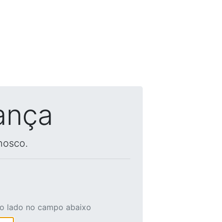
ança
nosco.
ao lado no campo abaixo