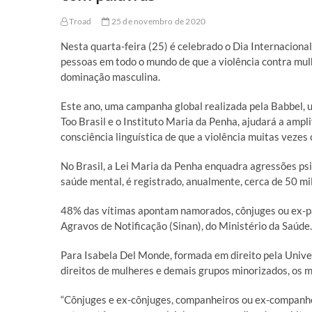
Troad
25 de novembro de 2020
Nesta quarta-feira (25) é celebrado o Dia Internaciona
pessoas em todo o mundo de que a violência contra mul
dominação masculina.
Este ano, uma campanha global realizada pela Babbel,
Too Brasil e o Instituto Maria da Penha, ajudará a ampl
consciência linguística de que a violência muitas veze
No Brasil, a Lei Maria da Penha enquadra agressões psi
saúde mental, é registrado, anualmente, cerca de 50 mi
48% das vítimas apontam namorados, cônjuges ou ex-p
Agravos de Notificação (Sinan), do Ministério da Saúde.
Para Isabela Del Monde, formada em direito pela Unive
direitos de mulheres e demais grupos minorizados, os 
“Cônjuges e ex-cônjuges, companheiros ou ex-companhei