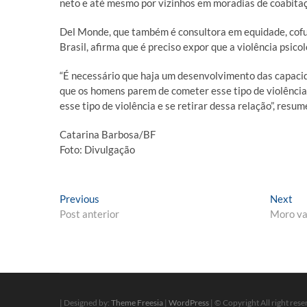
neto e até mesmo por vizinhos em moradias de coabitação
Del Monde, que também é consultora em equidade, cof
Brasil, afirma que é preciso expor que a violência psicol
“É necessário que haja um desenvolvimento das capaci
que os homens parem de cometer esse tipo de violência
esse tipo de violência e se retirar dessa relação”, resum
Catarina Barbosa/BF
Foto: Divulgação
Navegação
Previous
Ne
Previous
Next
post:
pos
Post anterior
Moro vai
de
Post
| Designed by:
Theme Freesia
|
WordPress
| © Copyright All right res