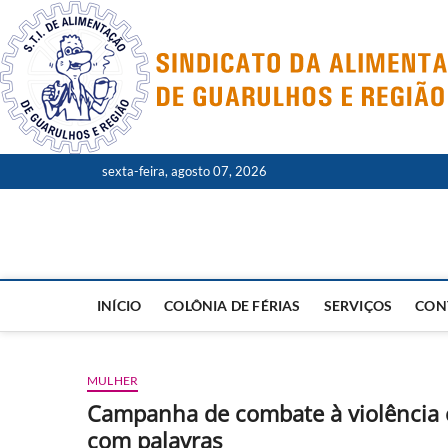
Skip
to
content
sexta-feira, agosto 07, 2026
INÍCIO
COLÔNIA DE FÉRIAS
SERVIÇOS
CON
MULHER
Campanha de combate à violência c
com palavras