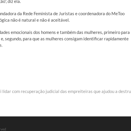
”, diz ela.
undadora da Rede Feminista de Juristas e coordenadora do MeToo
ógica não é natural e não é aceitável.
dades emocionais dos homens e também das mulheres, primeiro para
 e, segundo, para que as mulheres consigam identificar rapidamente
e.
xt
t:
 lidar com recuperação judicial das empreiteiras que ajudou a destru
erved