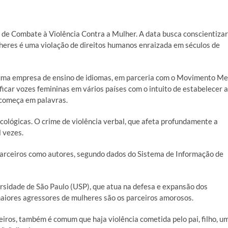
l de Combate à Violência Contra a Mulher. A data busca conscientizar
heres é uma violação de direitos humanos enraizada em séculos de
 uma empresa de ensino de idiomas, em parceria com o Movimento Me
ificar vozes femininas em vários países com o intuito de estabelecer a
s começa em palavras.
cológicas. O crime de violência verbal, que afeta profundamente a
l vezes.
arceiros como autores, segundo dados do Sistema de Informação de
rsidade de São Paulo (USP), que atua na defesa e expansão dos
maiores agressores de mulheres são os parceiros amorosos.
ros, também é comum que haja violência cometida pelo pai, filho, u