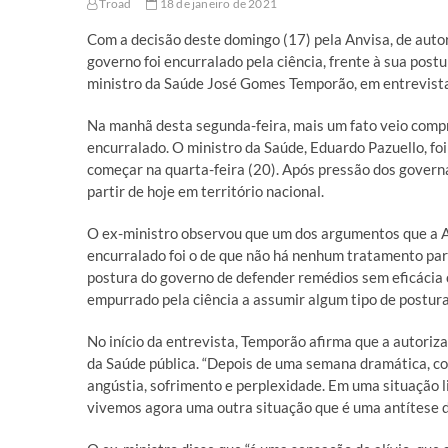
Troad
18 de janeiro de 2021
Com a decisão deste domingo (17) pela Anvisa, de autori
governo foi encurralado pela ciência, frente à sua postu
ministro da Saúde José Gomes Temporão, em entrevis
Na manhã desta segunda-feira, mais um fato veio comp
encurralado. O ministro da Saúde, Eduardo Pazuello, foi 
começar na quarta-feira (20). Após pressão dos governa
partir de hoje em território nacional.
O ex-ministro observou que um dos argumentos que a An
encurralado foi o de que não há nenhum tratamento para 
postura do governo de defender remédios sem eficácia
empurrado pela ciência a assumir algum tipo de postura
No início da entrevista, Temporão afirma que a autoriza
da Saúde pública. “Depois de uma semana dramática, com
angústia, sofrimento e perplexidade. Em uma situação l
vivemos agora uma outra situação que é uma antítese di