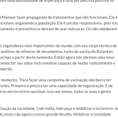
 abre uma possibilidade de esperança e uma perspectiva positiva no
i a Manaus fazer propaganda de tratamentos que não funcionam. Ele é
cionam, enganando a população. Ele é um dos responsáveis, pois iss
icamento é preventivo e deixam de usar máscaras. Ou não obedecem
as reguladoras mais importantes do mundo, com seu corpo técnico de
e análises de milhares de documentos, tanto da vacina do Butantan
 vacinas a partir deste momento. Então agora nós abrimos uma nova
 vamos ter nas mãos instrumentos capazes de mudar radicalmente o
emporão.
momento. “Para fazer uma campanha de vacinação não basta ter
nsões. Primeiro é preciso ter uma capacidade de organização. E de
iros em território nacional. Isso nós temos, todos os anos a gente
zação da sociedade, “com mídia, liderança e mobilizar e esclarecer a
, esses são agora o nosso grande desafio. Mobilizar a sociedade