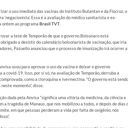
zar o uso imediato das vacinas do Instituto Butantan e da Fiocruz, o
ra ‘negacionista’. Essa é a avaliação do médico sanitarista e ex-
ta ontem ao programa
Brasil TVT
.
rovar a tese de Temporão de que o governo Bolsonaro está
obrigado a desistir do calendário bolsonarista de vacinação, que iria
dores, Pazuello anunciou que o processo de imunização irá ocorrer a
visa usou para aprovar o uso da vacina e deixar o governo
a covid-19. Isso, por si só, na avaliação de Temporão, derruba a
 comprovada, como a cloroquina e ivermectina. “O governo está send
 neste momento”, disse.
ção dada pela Anvisa “significa uma vitória da medicina, da ciência e
 a tragédia de Manaus, que nos mobilizou a todos, e depois de dias 
imite, em que pessoas perderam a vida por falta de oxigênio, nós
sso”.