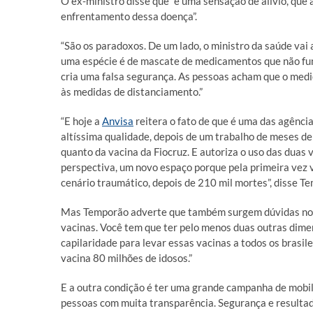
O ex-ministro disse que “é uma sensação de alívio, que
enfrentamento dessa doença”.
“São os paradoxos. De um lado, o ministro da saúde va
uma espécie é de mascate de medicamentos que não fun
cria uma falsa segurança. As pessoas acham que o med
às medidas de distanciamento.”
“E hoje a
Anvisa
reitera o fato de que é uma das agênci
altíssima qualidade, depois de um trabalho de meses d
quanto da vacina da Fiocruz. E autoriza o uso das duas
perspectiva, um novo espaço porque pela primeira vez
cenário traumático, depois de 210 mil mortes”, disse T
Mas Temporão adverte que também surgem dúvidas no 
vacinas. Você tem que ter pelo menos duas outras dime
capilaridade para levar essas vacinas a todos os brasile
vacina 80 milhões de idosos.”
E a outra condição é ter uma grande campanha de mobili
pessoas com muita transparência. Segurança e resultado