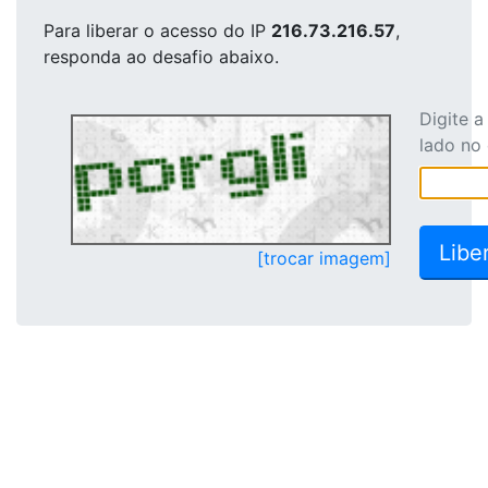
Para liberar o acesso
do IP
216.73.216.57
,
responda ao desafio abaixo.
Digite 
lado no
[trocar imagem]