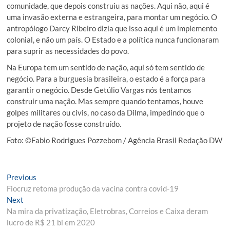
comunidade, que depois construiu as nações. Aqui não, aqui é
uma invasão externa e estrangeira, para montar um negócio. O
antropólogo Darcy Ribeiro dizia que isso aqui é um implemento
colonial, e não um país. O Estado e a política nunca funcionaram
para suprir as necessidades do povo.
Na Europa tem um sentido de nação, aqui só tem sentido de
negócio. Para a burguesia brasileira, o estado é a força para
garantir o negócio. Desde Getúlio Vargas nós tentamos
construir uma nação. Mas sempre quando tentamos, houve
golpes militares ou civis, no caso da Dilma, impedindo que o
projeto de nação fosse construído.
Foto: ©Fabio Rodrigues Pozzebom / Agência Brasil Redação DW
Navegação
Previous
Previous
post:
Fiocruz retoma produção da vacina contra covid-19
de
Next
Next
Post
post:
Na mira da privatização, Eletrobras, Correios e Caixa deram
lucro de R$ 21 bi em 2020