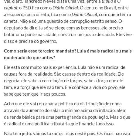
Vai, claro. Tancredo Neves disse uma vez: entre a
Bíblia
e
O
capital
, o PSD fica com o
Diário Oficial
. O centro no Brasil, entre
a esquerda ou a direita, fica com o
Diário Oficial
, com quem tem a
caneta. Não é só uma questão de corrupção estrito senso. O
deputado da direita só se elege com as benesses, ele preciso
botar uma ponte na cidade, construir um posto de saúde. Ele vive
disso e precisa do governo.
Como seria esse terceiro mandato? Lula é mais radical ou mais
moderado do que antes?
Ele está com muito mais experiência. Lula não é um radical de
causas fora da realidade. São causas dentro da realidade. Ele
negocia, ele sabe a correlação de forças, sabe a força que ele
tem, e a força que ele não tem. Ele conhece a vida do povo, ele
sabe que tem que ir aos poucos.
Acho que ele vai retornar a política da distribuição de renda
através do aumento do salário mínimo acima da inflação, além
da renda básica para uma parte grande da população. Mas o que
é radical é uma política tributária que financie tudo isso.
Não tem jeito: vamos taxar os ricos neste país. Os ricos não vão