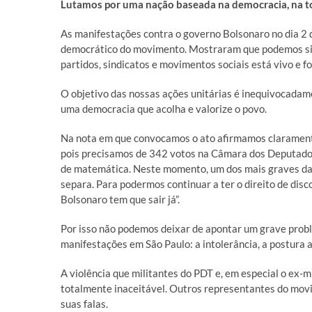
Lutamos por uma nação baseada na democracia, na to
As manifestações contra o governo Bolsonaro no dia 2 
democrático do movimento. Mostraram que podemos sim 
partidos, sindicatos e movimentos sociais está vivo e fo
O objetivo das nossas ações unitárias é inequivocadame
uma democracia que acolha e valorize o povo.
Na nota em que convocamos o ato afirmamos claramente 
pois precisamos de 342 votos na Câmara dos Deputados
de matemática. Neste momento, um dos mais graves da no
separa. Para podermos continuar a ter o direito de disc
Bolsonaro tem que sair já”.
Por isso não podemos deixar de apontar um grave pro
manifestações em São Paulo: a intolerância, a postura auto
A violência que militantes do PDT e, em especial o ex-m
totalmente inaceitável. Outros representantes do mov
suas falas.