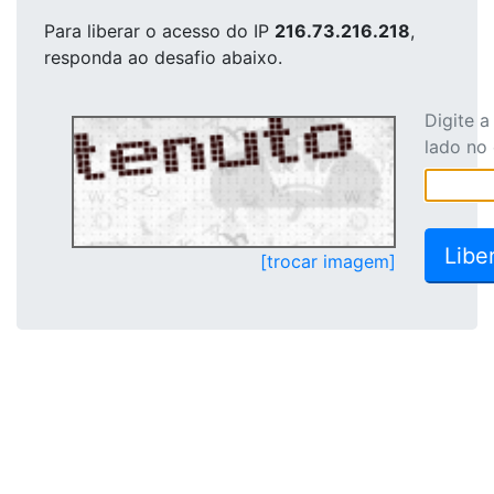
Para liberar o acesso
do IP
216.73.216.218
,
responda ao desafio abaixo.
Digite 
lado no
[trocar imagem]