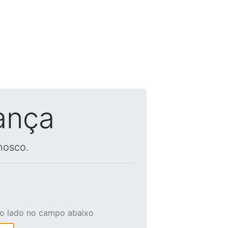
ança
nosco.
ao lado no campo abaixo