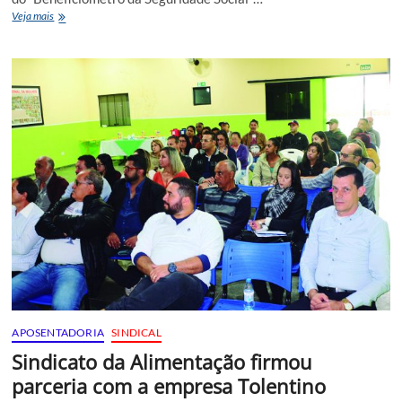
Ipea
Veja mais
abre
caminho
para
uma
análise
detalhada
da
proteção
social
APOSENTADORIA
SINDICAL
Sindicato da Alimentação firmou
parceria com a empresa Tolentino