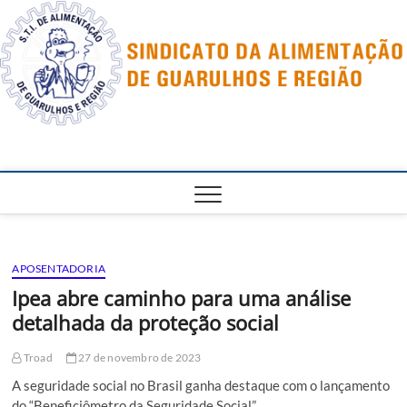
Skip
to
content
APOSENTADORIA
Ipea abre caminho para uma análise
detalhada da proteção social
Troad
27 de novembro de 2023
A seguridade social no Brasil ganha destaque com o lançamento
do “Beneficiômetro da Seguridade Social”…