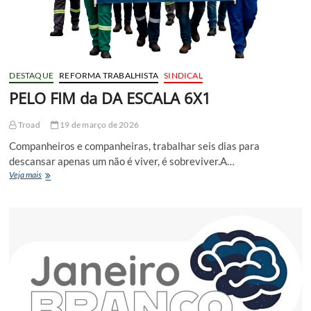
DESTAQUE
REFORMA TRABALHISTA
SINDICAL
PELO FIM da DA ESCALA 6X1
Troad
19 de março de 2026
Companheiros e companheiras, trabalhar seis dias para
descansar apenas um não é viver, é sobreviver.A…
PELO
Veja mais
FIM
da
DA
ESCALA
6X1