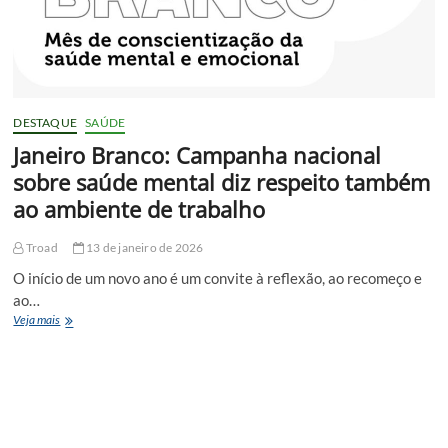
DESTAQUE
SAÚDE
Janeiro Branco: Campanha nacional
sobre saúde mental diz respeito também
ao ambiente de trabalho
Troad
13 de janeiro de 2026
O início de um novo ano é um convite à reflexão, ao recomeço e
ao…
Janeiro
Veja mais
Branco:
Campanha
nacional
sobre
saúde
mental
diz