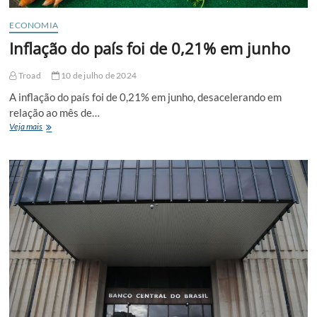
ECONOMIA
Inflação do país foi de 0,21% em junho
Troad
10 de julho de 2024
A inflação do país foi de 0,21% em junho, desacelerando em
relação ao mês de…
Inflação
Veja mais
do
país
foi
de
0,21%
em
junho