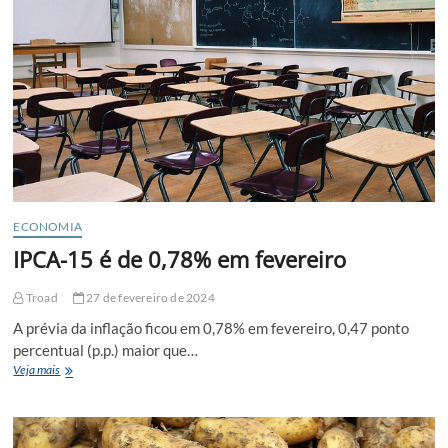
ECONOMIA
IPCA-15 é de 0,78% em fevereiro
Troad
27 de fevereiro de 2024
A prévia da inflação ficou em 0,78% em fevereiro, 0,47 ponto
percentual (p.p.) maior que…
IPCA-
Veja mais
15
é
de
0,78%