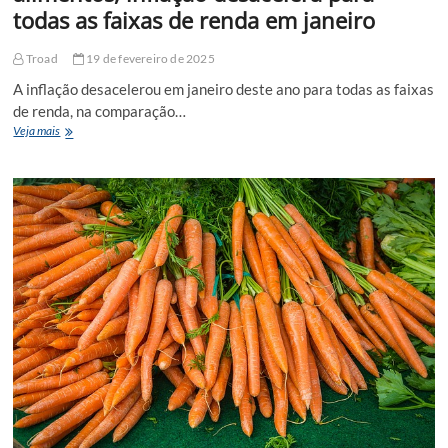
todas as faixas de renda em janeiro
Troad
19 de fevereiro de 2025
A inflação desacelerou em janeiro deste ano para todas as faixas
de renda, na comparação…
Mesmo
Veja mais
com
alta
de
preços
dos
alimentos,
inflação
desacelera
para
todas
as
faixas
de
renda
em
janeiro