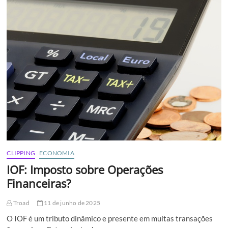
bens
industriais
acumula,
em
maio,
alta
de
6,3%
em
12
meses
CLIPPING
ECONOMIA
IOF: Imposto sobre Operações
Financeiras?
Troad
11 de junho de 2025
O IOF é um tributo dinâmico e presente em muitas transações