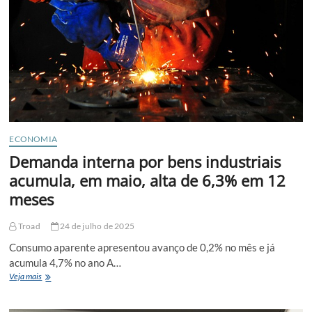
ECONOMIA
Demanda interna por bens industriais
acumula, em maio, alta de 6,3% em 12
meses
Troad
24 de julho de 2025
Consumo aparente apresentou avanço de 0,2% no mês e já
acumula 4,7% no ano A…
Demanda
Veja mais
interna
por