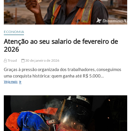
ECONOMIA
Atenção ao seu salario de fevereiro de
2026
Troad
30 de janeiro de 2026
Graças à pressão organizada dos trabalhadores, conseguimos
uma conquista histórica: quem ganha até R$ 5.000…
Atenção
Veja mais
ao
seu
salario
de
fevereiro
de
2026