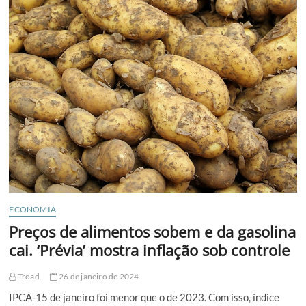
em
fevereiro
ECONOMIA
Preços de alimentos sobem e da gasolina
cai. ‘Prévia’ mostra inflação sob controle
Troad
26 de janeiro de 2024
IPCA-15 de janeiro foi menor que o de 2023. Com isso, índice