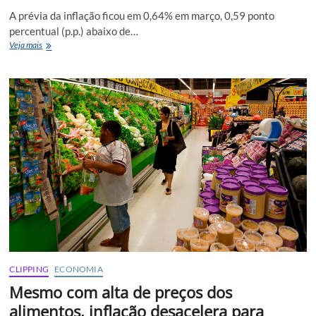
A prévia da inflação ficou em 0,64% em março, 0,59 ponto
percentual (p.p.) abaixo de…
Alimentos
Veja mais
e
transportes
pressionam
e
IPCA-
15
fica
em
0,64%
em
março
￼
￼
CLIPPING
ECONOMIA
Mesmo com alta de preços dos
alimentos, inflação desacelera para