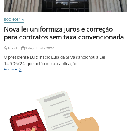
ECONOMIA
Nova lei uniformiza juros e correção
para contratos sem taxa convencionada
Troad
1 de julho de 2024
O presidente Luiz Inácio Lula da Silva sancionou a Lei
14.905/24, que uniformiza a aplicação…
Nova
Veja mais
lei
uniformiza
juros
e
correção
para
contratos
sem
taxa
convencionada