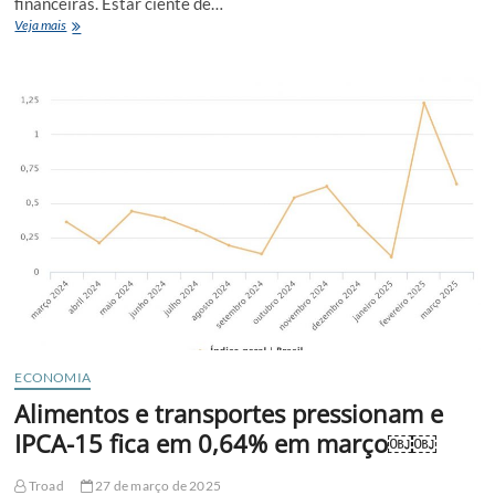
financeiras. Estar ciente de…
IOF:
Veja mais
Imposto
sobre
Operações
Financeiras?
ECONOMIA
Alimentos e transportes pressionam e
IPCA-15 fica em 0,64% em março￼￼
Troad
27 de março de 2025