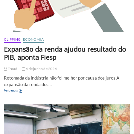
CLIPPING
ECONOMIA
Expansão da renda ajudou resultado do
PIB, aponta Fiesp
Troad
4 de junho de 2024
Retomada da indústria não foi melhor por causa dos juros A
expansão da renda dos…
Expansão
Veja mais
da
renda
ajudou
resultado
do
PIB,
aponta
Fiesp