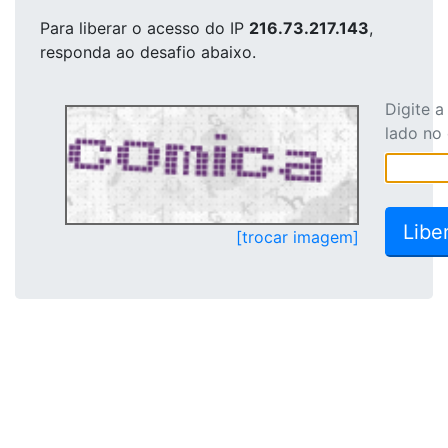
Para liberar o acesso
do IP
216.73.217.143
,
responda ao desafio abaixo.
Digite 
lado no
[trocar imagem]