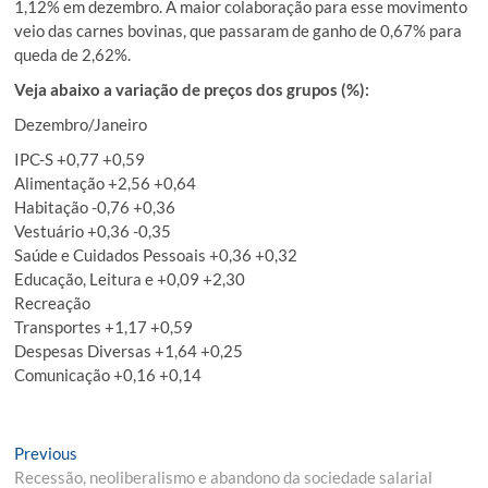
1,12% em dezembro. A maior colaboração para esse movimento
veio das carnes bovinas, que passaram de ganho de 0,67% para
queda de 2,62%.
Veja abaixo a variação de preços dos grupos (%):
Dezembro/Janeiro
IPC-S +0,77 +0,59
Alimentação +2,56 +0,64
Habitação -0,76 +0,36
Vestuário +0,36 -0,35
Saúde e Cuidados Pessoais +0,36 +0,32
Educação, Leitura e +0,09 +2,30
Recreação
Transportes +1,17 +0,59
Despesas Diversas +1,64 +0,25
Comunicação +0,16 +0,14
Navegação
Previous
Previous
post:
Recessão, neoliberalismo e abandono da sociedade salarial