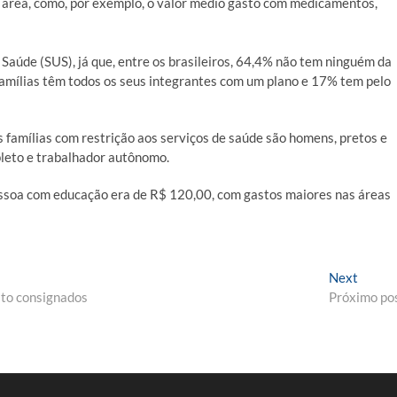
na área, como, por exemplo, o valor médio gasto com medicamentos,
Saúde (SUS), já que, entre os brasileiros, 64,4% não tem ninguém da
amílias têm todos os seus integrantes com um plano e 17% tem pelo
s famílias com restrição aos serviços de saúde são homens, pretos e
pleto e trabalhador autônomo.
ssoa com educação era de R$ 120,00, com gastos maiores nas áreas
Next
Next
post:
ito consignados
Próximo po