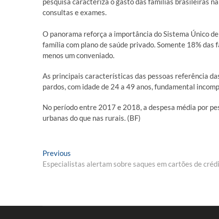
pesquisa caracteriza o gasto das famílias brasileiras 
consultas e exames.
O panorama reforça a importância do Sistema Único de 
família com plano de saúde privado. Somente 18% das f
menos um conveniado.
As principais características das pessoas referência da
pardos, com idade de 24 a 49 anos, fundamental incom
No período entre 2017 e 2018, a despesa média por pe
urbanas do que nas rurais. (BF)
Navegação
Previous
Previous
post:
Especialistas alertam sobre saques em cartões de créd
de
Post