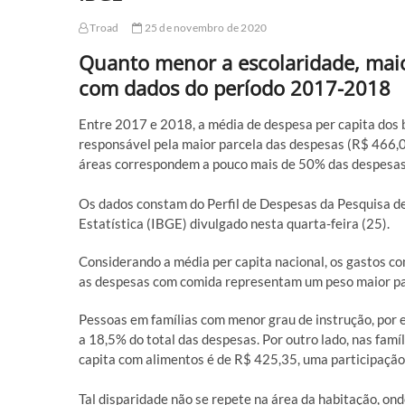
Troad
25 de novembro de 2020
Quanto menor a escolaridade, maio
com dados do período 2017-2018
Entre 2017 e 2018, a média de despesa per capita dos 
responsável pela maior parcela das despesas (R$ 466,0
áreas correspondem a pouco mais de 50% das despesas
Os dados constam do Perfil de Despesas da Pesquisa de
Estatística (IBGE) divulgado nesta quarta-feira (25).
Considerando a média per capita nacional, os gastos c
as despesas com comida representam um peso maior par
Pessoas em famílias com menor grau de instrução, por
a 18,5% do total das despesas. Por outro lado, nas famí
capita com alimentos é de R$ 425,35, uma participação
Tal disparidade não se repete na área da habitação, o