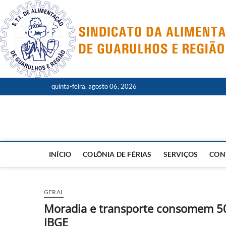
Skip
to
content
quinta-feira, agosto 06, 2026
INÍCIO
COLÔNIA DE FÉRIAS
SERVIÇOS
CON
GERAL
Moradia e transporte consomem 50
IBGE