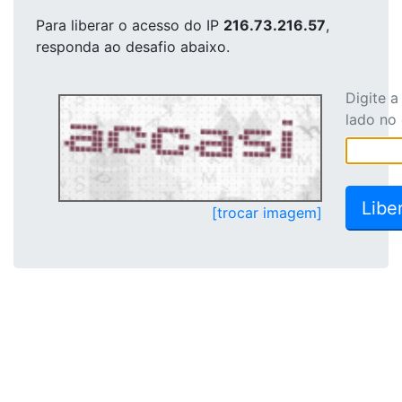
Para liberar o acesso
do IP
216.73.216.57
,
responda ao desafio abaixo.
Digite 
lado no
[trocar imagem]